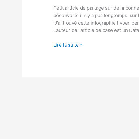
Petit article de partage sur de la bonn
découverte il n’y a pas longtemps, sur 
!J’ai trouvé cette infographie hyper-p
L’auteur de l’article de base est un Da
Préparation
Lire la suite »
de
données
avec
SQL