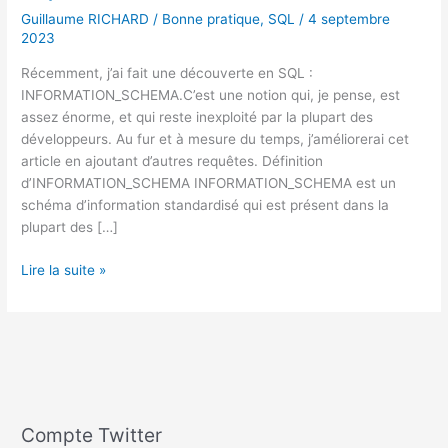
Guillaume RICHARD
/
Bonne pratique
,
SQL
/
4 septembre
2023
Récemment, j’ai fait une découverte en SQL :
INFORMATION_SCHEMA.C’est une notion qui, je pense, est
assez énorme, et qui reste inexploité par la plupart des
développeurs. Au fur et à mesure du temps, j’améliorerai cet
article en ajoutant d’autres requêtes. Définition
d’INFORMATION_SCHEMA INFORMATION_SCHEMA est un
schéma d’information standardisé qui est présent dans la
plupart des […]
Comment
Lire la suite »
utiliser
INFORMATION_SCHEMA
pour
explorer
votre
base
de
Compte Twitter
données