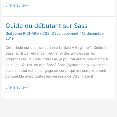
Objectifs/résolutions
Lire la suite »
pour
2020
Guide du débutant sur Sass
Guillaume RICHARD
/
CSS
,
Développement
/
19 décembre
2019
Cet article est une traduction à l’article A Beginner’s Guide to
Sass, écrit par Amanda Treutler.Si des articles sur les
préprocesseurs vous intéresse, je pourrai écrire moi-même à
ce sujet.. Qu’est-ce que Sass? Sass (syntactically awesome
style sheets) est un langage de script qui est complètement
compatible avec toutes les versions de CSS. Il s’agit
Guide
Lire la suite »
du
débutant
sur
Sass