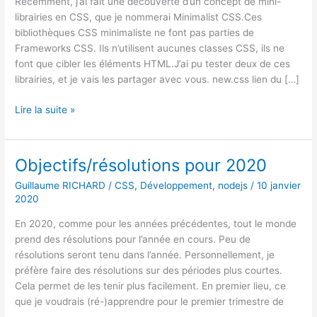
Récemment, j’ai fait une découverte d’un concept de mini-
librairies en CSS, que je nommerai Minimalist CSS.Ces
bibliothèques CSS minimaliste ne font pas parties de
Frameworks CSS. Ils n’utilisent aucunes classes CSS, ils ne
font que cibler les éléments HTML.J’ai pu tester deux de ces
librairies, et je vais les partager avec vous. new.css lien du […]
Bibliothèques
Lire la suite »
CSS
minimaliste
Objectifs/résolutions pour 2020
Guillaume RICHARD
/
CSS
,
Développement
,
nodejs
/
10 janvier
2020
En 2020, comme pour les années précédentes, tout le monde
prend des résolutions pour l’année en cours. Peu de
résolutions seront tenu dans l’année. Personnellement, je
préfère faire des résolutions sur des périodes plus courtes.
Cela permet de les tenir plus facilement. En premier lieu, ce
que je voudrais (ré-)apprendre pour le premier trimestre de