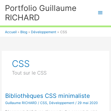
Aller
Portfolio Guillaume
au
Men
contenu
RICHARD
princ
Accueil
Blog
Développement
CSS
CSS
Tout sur le CSS
Bibliothèques CSS minimaliste
Guillaume RICHARD
/
CSS
,
Développement
/
29 mai 2020