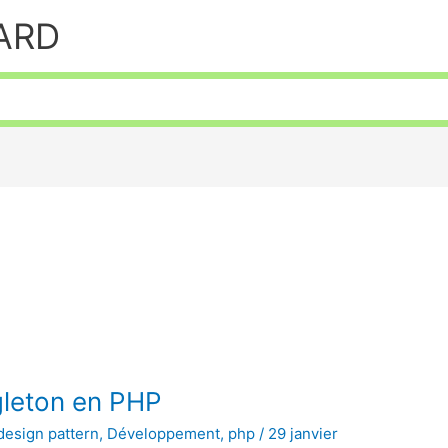
HARD
gleton en PHP
design pattern
,
Développement
,
php
/
29 janvier