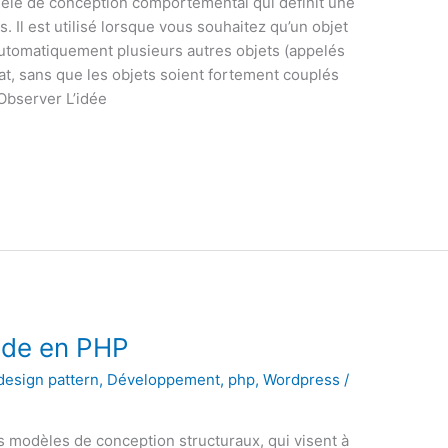
èle de conception comportemental qui définit une
. Il est utilisé lorsque vous souhaitez qu’un objet
automatiquement plusieurs autres objets (appelés
t, sans que les objets soient fortement couplés
Observer L’idée
ade en PHP
design pattern
,
Développement
,
php
,
Wordpress
/
es modèles de conception structuraux, qui visent à