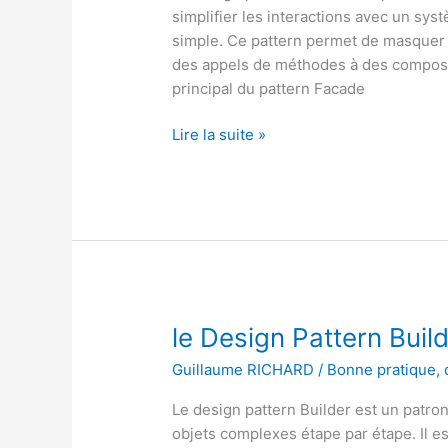
simplifier les interactions avec un sy
simple. Ce pattern permet de masquer
des appels de méthodes à des composan
principal du pattern Facade
le
Lire la suite »
Design
Pattern
Facade
en
PHP
le Design Pattern Buil
Guillaume RICHARD
/
Bonne pratique
,
Le design pattern Builder est un patro
objets complexes étape par étape. Il e