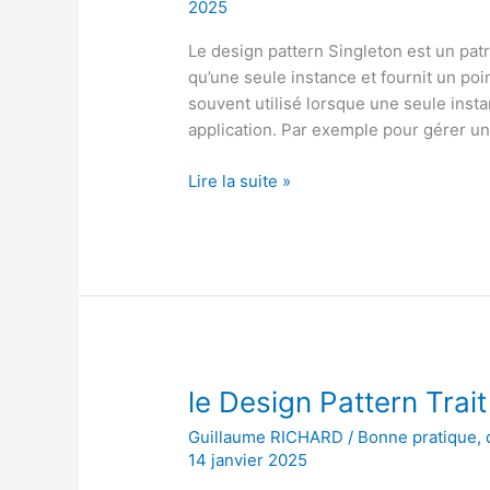
2025
Le design pattern Singleton est un patr
qu’une seule instance et fournit un poin
souvent utilisé lorsque une seule insta
application. Par exemple pour gérer u
Le
Lire la suite »
Design
Pattern
Singleton
en
PHP
le Design Pattern Trai
Guillaume RICHARD
/
Bonne pratique
,
14 janvier 2025