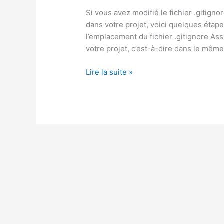
Si vous avez modifié le fichier .gitign
dans votre projet, voici quelques étape
l’emplacement du fichier .gitignore Ass
votre projet, c’est-à-dire dans le même
Que
Lire la suite »
faire
lors
de
la
modification
du
.gitignore