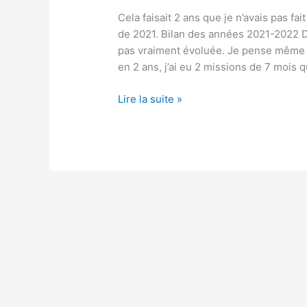
Cela faisait 2 ans que je n’avais pas fai
de 2021. Bilan des années 2021-2022 De
pas vraiment évoluée. Je pense même 
en 2 ans, j’ai eu 2 missions de 7 mois 
Bilan
Lire la suite »
de
l’année
2022
et
résolutions
2023