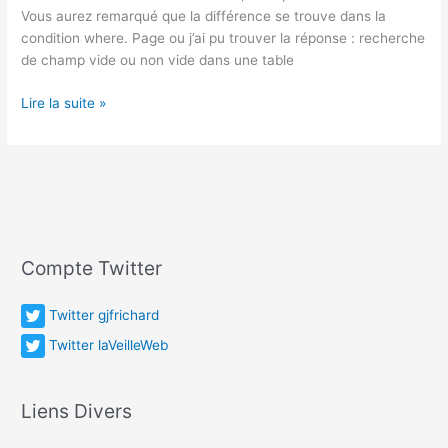
Vous aurez remarqué que la différence se trouve dans la
condition where. Page ou j’ai pu trouver la réponse : recherche
de champ vide ou non vide dans une table
SQL
Lire la suite »
:
Différencier
les
infos
nulle
et
vide
Compte Twitter
Twitter gjfrichard
Twitter laVeilleWeb
Liens Divers