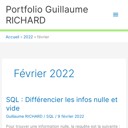
Aller
Portfolio Guillaume
au
Men
contenu
RICHARD
princ
Accueil
2022
février
Février 2022
SQL : Différencier les infos nulle et
vide
Guillaume RICHARD
/
SQL
/
9 février 2022
Pour trouver une information nulle, la requête est la suivante :